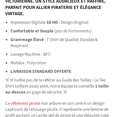
VICTORIENNE. UN STYLE AUDACIEUX ET RAFFINÉ,
PARFAIT POUR ALLIER PIRATERIE ET ÉLÉGANCE
VINTAGE.
Impression Digitale
3D HD
: Design Original
Confortable et Souple
(pas de frottements)
Grammage Élevé
: T-Shirt de Qualité, Durable &
Respirant
Lavage Machine : 30°C
Matière : Polycoton
LIVRAISON STANDARD OFFERTE
☠️ N'oublie pas de te référer au Guide des Tailles ! Le Tee
Shirt taillant assez petit, notre équipe te conseille
1 taille
au-dessus
en gage de sécurité. ☠️
Ce
vêtement pirate
noir arbore en son centre un design
captivant de tatouage pirate. Il représente une femme de
profil portant un cache-œil de pirate et une élégante robe