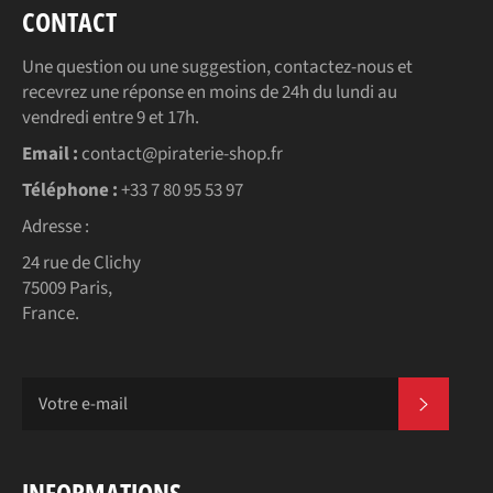
CONTACT
Une question ou une suggestion, contactez-nous et
recevrez une réponse en moins de 24h du lundi au
vendredi entre 9 et 17h.
Email :
contact@piraterie-shop.fr
Téléphone :
+33 7 80 95 53 97
Adresse :
24 rue de Clichy
75009 Paris,
France.
S'INSC
INFORMATIONS