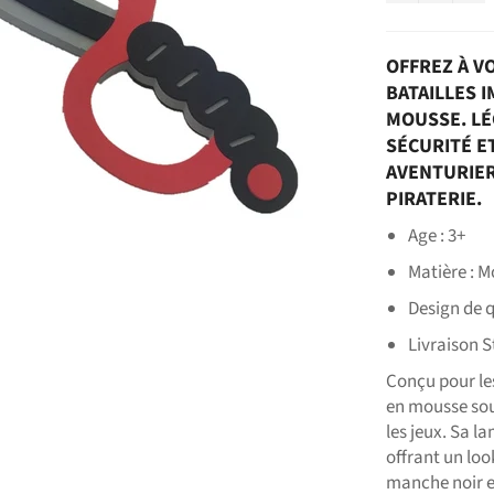
OFFREZ À V
BATAILLES I
MOUSSE. LÉG
SÉCURITÉ E
AVENTURIER
PIRATERIE.
Age : 3+
Matière : 
Design de q
Livraison 
Conçu pour les
en mousse sou
les jeux. Sa l
offrant un loo
manche noir e