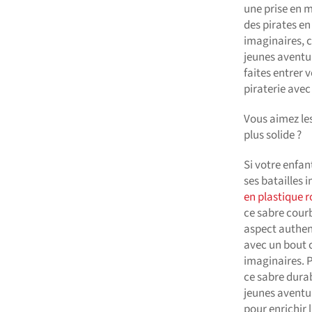
une prise en m
des pirates en 
imaginaires, c
jeunes aventur
faites entrer 
piraterie avec
Vous aimez le
plus solide ?
Si votre enfan
ses batailles 
en plastique 
ce sabre cour
aspect authent
avec un bout 
imaginaires. P
ce sabre durab
jeunes aventur
pour enrichir 