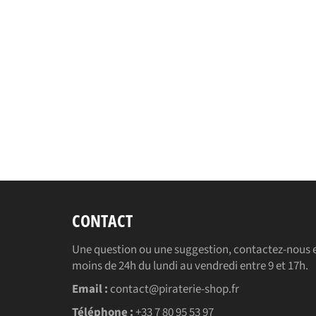
CONTACT
Une question ou une suggestion, contactez-nous e
moins de 24h du lundi au vendredi entre 9 et 17h.
Email :
contact@piraterie-shop.fr
Téléphone :
+33 7 80 95 53 97