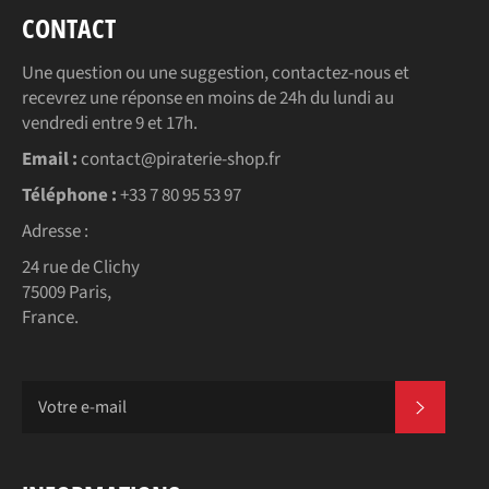
CONTACT
Une question ou une suggestion, contactez-nous et
recevrez une réponse en moins de 24h du lundi au
vendredi entre 9 et 17h.
Email :
contact@piraterie-shop.fr
Téléphone :
+33 7 80 95 53 97
Adresse :
24 rue de Clichy
75009 Paris,
France.
S'INSC