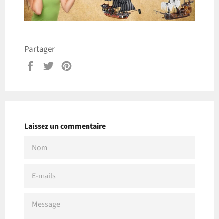
Partager
Partager
Tweeter
Épingler
sur
sur
sur
Facebook
Twitter
Pinterest
Laissez un commentaire
NOM
E-
MAILS
MESSAGE