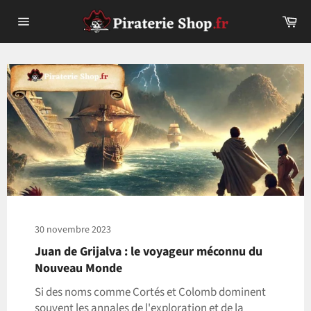
Passer
Pa
au
Navigation
contenu
30 novembre 2023
Juan de Grijalva : le voyageur méconnu du
Nouveau Monde
Si des noms comme Cortés et Colomb dominent
souvent les annales de l'exploration et de la