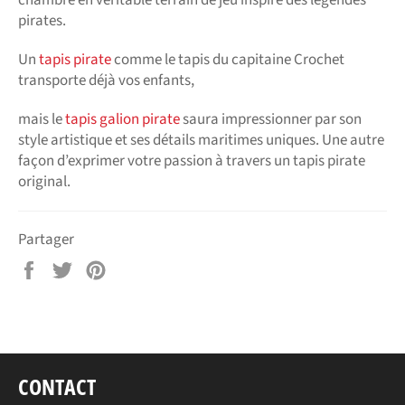
chambre en véritable terrain de jeu inspiré des légendes
pirates.
Un
tapis pirate
comme le tapis du capitaine Crochet
transporte déjà vos enfants,
mais le
tapis galion pirate
saura impressionner par son
style artistique et ses détails maritimes uniques. Une autre
façon d’exprimer votre passion à travers un tapis pirate
original.
Partager
Partager
Tweeter
Épingler
sur
sur
sur
Facebook
Twitter
Pinterest
CONTACT