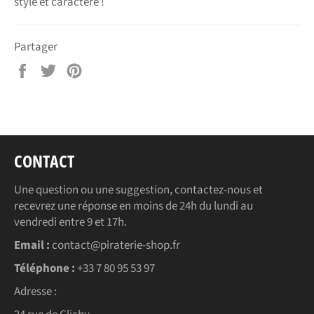
style et caractère !
Partager
Partager
Tweeter
Épingler
sur
sur
sur
Facebook
Twitter
Pinterest
CONTACT
Une question ou une suggestion, contactez-nous et
recevrez une réponse en moins de 24h du lundi au
vendredi entre 9 et 17h.
Email :
contact@piraterie-shop.fr
Téléphone :
+33 7 80 95 53 97
Adresse :