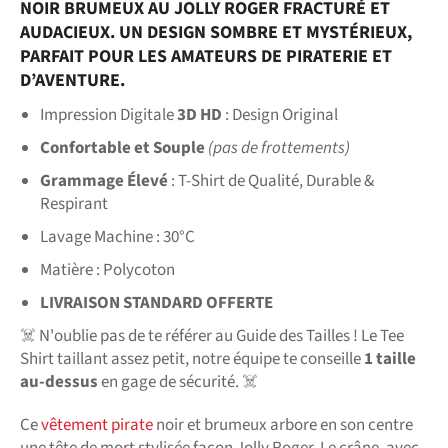
NOIR BRUMEUX AU JOLLY ROGER FRACTURÉ ET
AUDACIEUX. UN DESIGN SOMBRE ET MYSTÉRIEUX,
PARFAIT POUR LES AMATEURS DE PIRATERIE ET
D’AVENTURE.
Impression Digitale
3D HD
: Design Original
Confortable et Souple
(pas de frottements)
Grammage Élevé
: T-Shirt de Qualité, Durable &
Respirant
Lavage Machine : 30°C
Matière : Polycoton
LIVRAISON STANDARD OFFERTE
☠️ N'oublie pas de te référer au Guide des Tailles ! Le Tee
Shirt taillant assez petit, notre équipe te conseille
1 taille
au-dessus
en gage de sécurité. ☠️
Ce
vêtement pirate
noir et brumeux arbore en son centre
une tête de mort stylisée façon Jolly Roger. Le crâne, avec