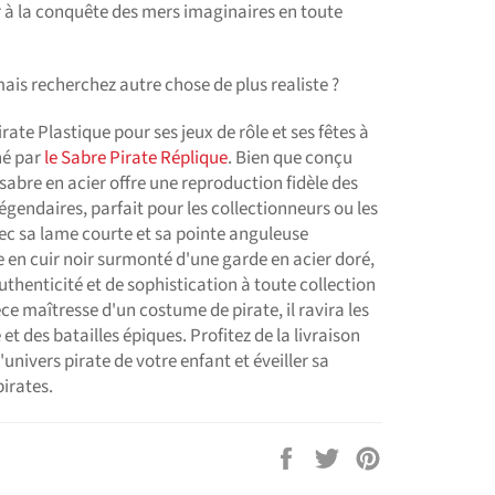
r à la conquête des mers imaginaires en toute
ais recherchez autre chose de plus realiste ?
rate Plastique pour ses jeux de rôle et ses fêtes à
né par
le Sabre Pirate Réplique
. Bien que conçu
sabre en acier offre une reproduction fidèle des
légendaires, parfait pour les collectionneurs ou les
vec sa lame courte et sa pointe anguleuse
 en cuir noir surmonté d'une garde en acier doré,
thenticité et de sophistication à toute collection
ce maîtresse d'un costume de pirate, il ravira les
t des batailles épiques. Profitez de la livraison
'univers pirate de votre enfant et éveiller sa
pirates.
Partager
Tweeter
Épingler
sur
sur
sur