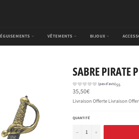
ÉGUISEMENTS
VÊTEMENTS
BIJOUX
ACCESS
SABRE PIRATE 
ss
(pas d'avis)
Prix
35,50€
régulier
Livraison Offerte Livraison Offe
QUANTITÉ
−
+