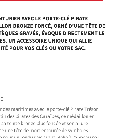
NTURIER AVEC LE PORTE-CLÉ PIRATE
LLON BRONZE FONCÉ, ORNÉ D’UNE TÊTE DE
TÈQUES GRAVÉS, ÉVOQUE DIRECTEMENT LE
ES. UN ACCESSOIRE UNIQUE QUI ALLIE
CITÉ POUR VOS CLÉS OU VOTRE SAC.
TE
endes maritimes avec le porte-clé Pirate Trésor
tin des pirates des Caraïbes, ce médaillon en
 sa teinte bronze plus foncée et son allure
ône une tête de mort entourée de symboles
 pour un rendu saisissant. Relié à l’anneau par