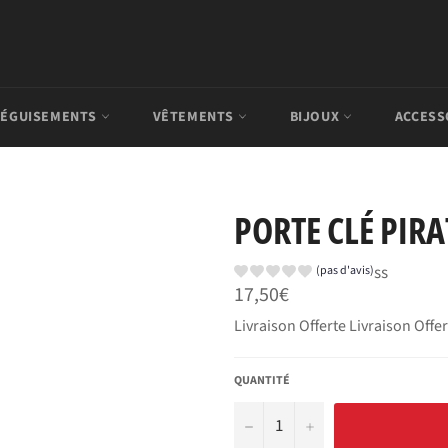
ÉGUISEMENTS
VÊTEMENTS
BIJOUX
ACCESS
PORTE CLÉ PIR
ss
(pas d'avis)
Prix
17,50€
régulier
Livraison Offerte Livraison Offe
QUANTITÉ
−
+