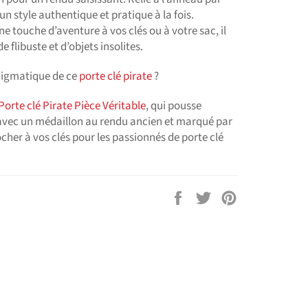
 un style authentique et pratique à la fois.
e touche d’aventure à vos clés ou à votre sac, il
e flibuste et d’objets insolites.
énigmatique de ce
porte clé pirate
?
Porte clé Pirate Pièce Véritable
, qui pousse
n avec un médaillon au rendu ancien et marqué par
ocher à vos clés pour les passionnés de porte clé
Partager
Tweeter
Épingler
sur
sur
sur
Facebook
Twitter
Pinterest