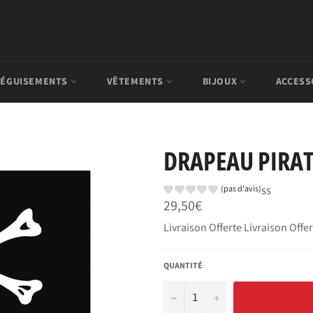
ÉGUISEMENTS
VÊTEMENTS
BIJOUX
ACCESS
DRAPEAU PIRAT
ss
(pas d'avis)
Prix
29,50€
régulier
Livraison Offerte Livraison Offe
QUANTITÉ
−
+