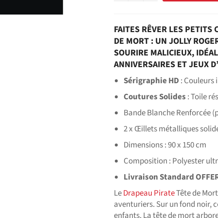
FAITES RÊVER LES PETITS
DE MORT : UN JOLLY ROG
SOURIRE MALICIEUX, IDÉA
ANNIVERSAIRES ET JEUX D
Sérigraphie HD
: Couleurs 
Coutures Solides
: Toile r
Bande Blanche Renforcée (p
2 x Œillets métalliques solid
Dimensions : 90 x 150 cm
Composition
: Polyester ult
Livraison Standard OFFE
Le
Drapeau Pirate
Tête de Mort
aventuriers. Sur un fond noir, 
enfants. La tête de mort arbor