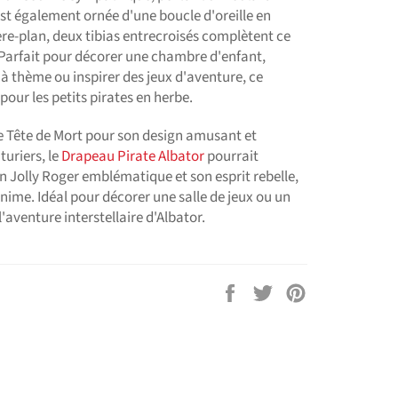
est également ornée d'une boucle d'oreille en
re-plan, deux tibias entrecroisés complètent ce
Parfait pour décorer une chambre d'enfant,
à thème ou inspirer des jeux d'aventure, ce
pour les petits pirates en herbe.
e Tête de Mort pour son design amusant et
turiers, le
Drapeau Pirate Albator
pourrait
n Jolly Roger emblématique et son esprit rebelle,
l'anime. Idéal pour décorer une salle de jeux ou un
l'aventure interstellaire d'Albator.
Partager
Tweeter
Épingler
sur
sur
sur
Facebook
Twitter
Pinterest