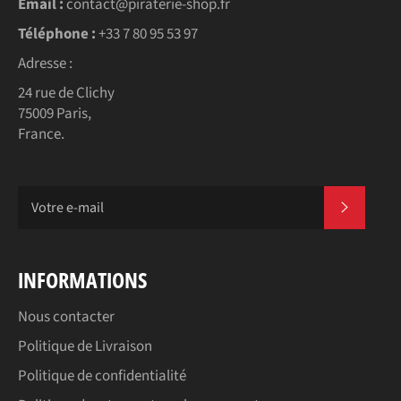
Email :
contact@piraterie-shop.fr
Téléphone :
+33 7 80 95 53 97
Adresse :
24 rue de Clichy
75009 Paris,
France.
S'INSC
INFORMATIONS
Nous contacter
Politique de Livraison
Politique de confidentialité