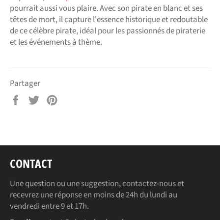
pourrait aussi vous plaire. Avec son pirate en blanc et ses
têtes de mort, il capture l'essence historique et redoutable
de ce célèbre pirate, idéal pour les passionnés de piraterie
et les événements à thème.
Partager
Partager
Tweeter
Épingler
sur
sur
sur
Facebook
Twitter
Pinterest
CONTACT
Une question ou une suggestion, contactez-nous et
recevrez une réponse en moins de 24h du lundi au
vendredi entre 9 et 17h.