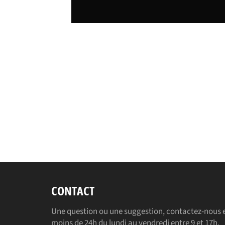
CONTACT
Une question ou une suggestion, contactez-nous e
moins de 24h du lundi au vendredi entre 9 et 17h.