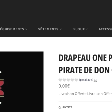
ÉGUISEMENTS
VÊTEMENTS
BIJOUX
ACCESS
DRAPEAU ONE P
PIRATE DE DON
ss
(pas d'avis)
Prix
0,00€
régulier
Livraison Offerte Livraison Offe
QUANTITÉ