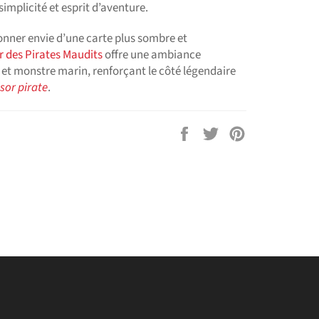
implicité et esprit d’aventure.
onner envie d’une carte plus sombre et
r des Pirates Maudits
offre une ambiance
et monstre marin, renforçant le côté légendaire
sor pirate
.
Partager
Tweeter
Épingler
sur
sur
sur
Facebook
Twitter
Pinterest