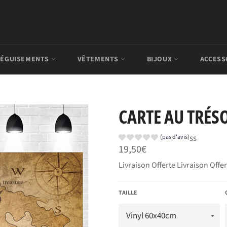
ÉGUISEMENTS
VÊTEMENTS
BIJOUX
ACCESS
CARTE AU TRÉSO
ss
(pas d'avis)
Prix
19,50€
régulier
Livraison Offerte Livraison Offe
TAILLE