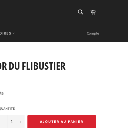
RECHERCHE
Panier
Recherche
OIRES
Compte
R DU FLIBUSTIER
rte
QUANTITÉ
−
+
AJOUTER AU PANIER