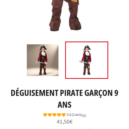
DÉGUISEMENT PIRATE GARÇON 9
ANS
ss
5.0 (2 avis)
Prix
41,50€
régulier