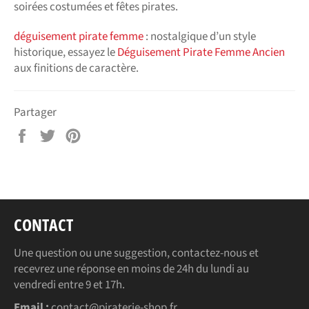
soirées costumées et fêtes pirates.
déguisement pirate femme
: nostalgique d’un style
historique, essayez le
Déguisement Pirate Femme Ancien
aux finitions de caractère.
Partager
Partager
Tweeter
Épingler
sur
sur
sur
Facebook
Twitter
Pinterest
CONTACT
Une question ou une suggestion, contactez-nous et
recevrez une réponse en moins de 24h du lundi au
vendredi entre 9 et 17h.
Email :
contact@piraterie-shop.fr