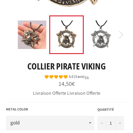
COLLIER PIRATE VIKING
ss
5.0 (3 avis)
Prix
14,50€
régulier
Livraison Offerte Livraison Offerte
METAL COLOR
QUANTITÉ
−
+