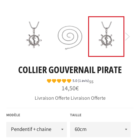
COLLIER GOUVERNAIL PIRATE
ss
5.0 (1 avis)
Prix
14,50€
régulier
Livraison Offerte Livraison Offerte
MODÈLE
TAILLE