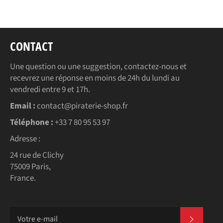
Facebook
Twitter
Pinterest
CONTACT
Une question ou une suggestion, contactez-nous et
recevrez une réponse en moins de 24h du lundi au
vendredi entre 9 et 17h.
Email :
contact@piraterie-shop.fr
Téléphone :
+33 7 80 95 53 97
Adresse :
24 rue de Clichy
75009 Paris,
France.
S'INSC