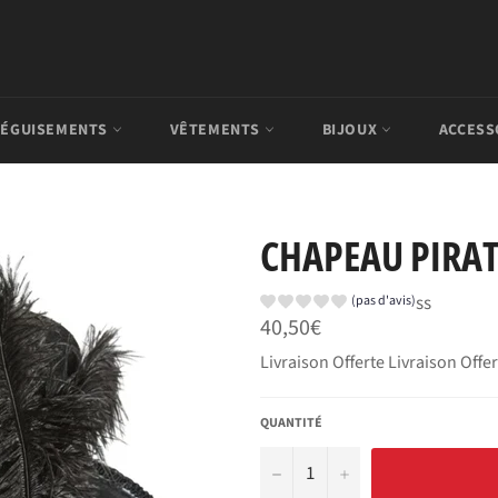
ÉGUISEMENTS
VÊTEMENTS
BIJOUX
ACCESS
CHAPEAU PIRA
ss
(pas d'avis)
Prix
40,50€
régulier
Livraison Offerte Livraison Offe
QUANTITÉ
−
+