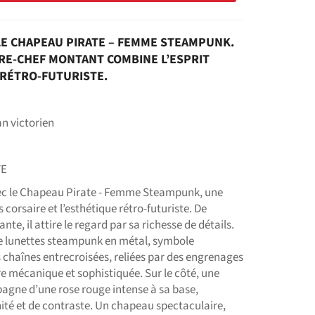
 LE CHAPEAU PIRATE – FEMME STEAMPUNK.
VRE-CHEF MONTANT COMBINE L’ESPRIT
 RÉTRO-FUTURISTE.
n victorien
TE
vec le Chapeau Pirate - Femme Steampunk, une
 corsaire et l’esthétique rétro-futuriste. De
te, il attire le regard par sa richesse de détails.
de lunettes steampunk en métal, symbole
s chaînes entrecroisées, reliées par des engrenages
re mécanique et sophistiquée. Sur le côté, une
agne d’une rose rouge intense à sa base,
té et de contraste. Un chapeau spectaculaire,