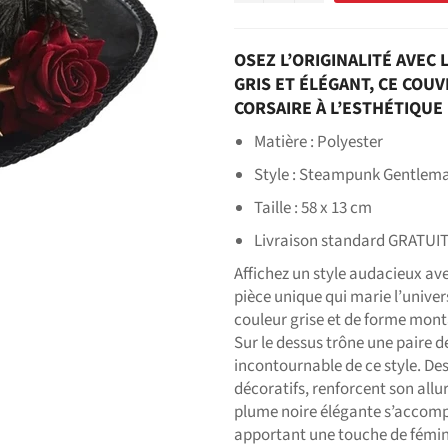
OSEZ L’ORIGINALITÉ AVEC
GRIS ET ÉLÉGANT, CE COU
CORSAIRE À L’ESTHÉTIQUE
Matière : Polyester
Style : Steampunk Gentlema
Taille : 58 x 13 cm
Livraison standard GRATUI
Affichez un style audacieux a
pièce unique qui marie l’univers
couleur grise et de forme montan
Sur le dessus trône une paire 
incontournable de ce style. De
décoratifs, renforcent son allu
plume noire élégante s’accomp
apportant une touche de fémini