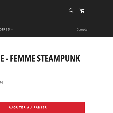
RECHERCHE
Panier
Recherche
OIRES
Compte
TE - FEMME STEAMPUNK
rte
AJOUTER AU PANIER