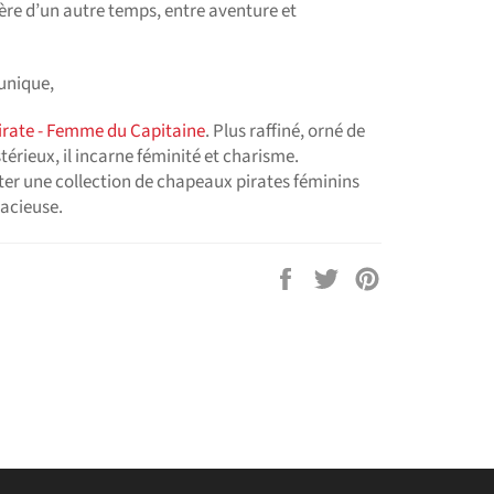
ière d’un autre temps, entre aventure et
unique,
rate - Femme du Capitaine
. Plus raffiné, orné de
érieux, il incarne féminité et charisme.
ter une collection de chapeaux pirates féminins
dacieuse.
Partager
Tweeter
Épingler
sur
sur
sur
Facebook
Twitter
Pinterest