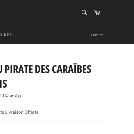
RECHERCHE
Panier
Recherche
OIRES
Compte
 PIRATE DES CARAÏBES
IS
ss
4.8 (14 avis)
te Livraison Offerte