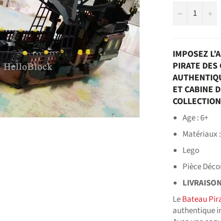
−
+
IMPOSEZ L’
PIRATE DES 
AUTHENTIQU
ET CABINE D
COLLECTION
Age : 6+
Matériaux :
Lego
Pièce Déco
LIVRAISO
Le
Bateau Pir
authentique in