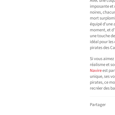
Avec une coque
imposante et 
noires, chacun
mort surplomb
équipé d'une a
moment, et d'u
une touche de 
idéal pour les
pirates des Ca
Si vous aimez 
réalisme et so
Navire
est par
unique, ses vo
pirates, ce mo
recréer des ba
Partager