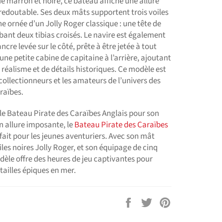
 marron et noire, ce bateau affiche une allure
redoutable. Ses deux mâts supportent trois voiles
e ornée d’un Jolly Roger classique : une tête de
ant deux tibias croisés. Le navire est également
ncre levée sur le côté, prête à être jetée à tout
ne petite cabine de capitaine à l’arrière, ajoutant
réalisme et de détails historiques. Ce modèle est
 collectionneurs et les amateurs de l’univers des
raïbes.
le Bateau Pirate des Caraïbes Anglais pour son
n allure imposante, le
Bateau Pirate des Caraïbes
fait pour les jeunes aventuriers. Avec son mât
iles noires Jolly Roger, et son équipage de cinq
dèle offre des heures de jeu captivantes pour
tailles épiques en mer.
Partager
Tweeter
Épingler
sur
sur
sur