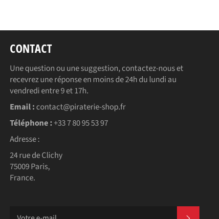
Facebook
Twitter
Pinterest
CONTACT
Une question ou une suggestion, contactez-nous et
recevrez une réponse en moins de 24h du lundi au
vendredi entre 9 et 17h.
Email :
contact@piraterie-shop.fr
Téléphone :
+33 7 80 95 53 97
Adresse :
24 rue de Clichy
75009 Paris,
France.
S'INSC