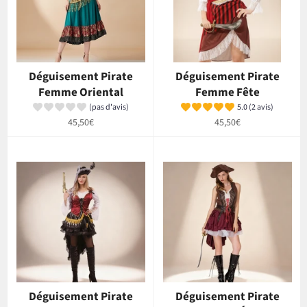
Déguisement Pirate
Déguisement Pirate
Femme Oriental
Femme Fête
(pas d'avis)
5.0 (2 avis)
Prix
Prix
45,50€
45,50€
régulier
régulier
Déguisement Pirate
Déguisement Pirate