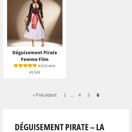
Déguisement Pirate
Femme Film
4.9 (21 avis)
Prix
49,50€
régulier
« Précédent
1
…
4
5
6
DÉGUISEMENT PIRATE – LA