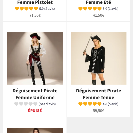
Femme Pistolet
Femme Été
5.0 (2 avis)
5.0 (1 avis)
Prix
Prix
71,50€
41,50€
régulier
régulier
Déguisement Pirate
Déguisement Pirate
Femme Uniforme
Femme Tenue
(pas d'avis)
4.8 (5 avis)
Prix
ÉPUISÉ
59,50€
régulier