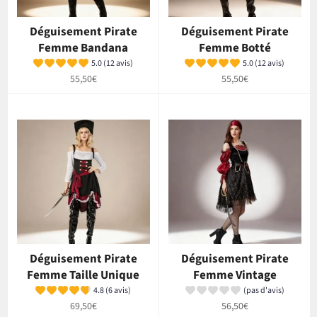
Déguisement Pirate
Déguisement Pirate
Femme Bandana
Femme Botté
5.0 (12 avis)
5.0 (12 avis)
Prix
Prix
55,50€
55,50€
régulier
régulier
Déguisement Pirate
Déguisement Pirate
Femme Taille Unique
Femme Vintage
4.8 (6 avis)
(pas d'avis)
Prix
Prix
69,50€
56,50€